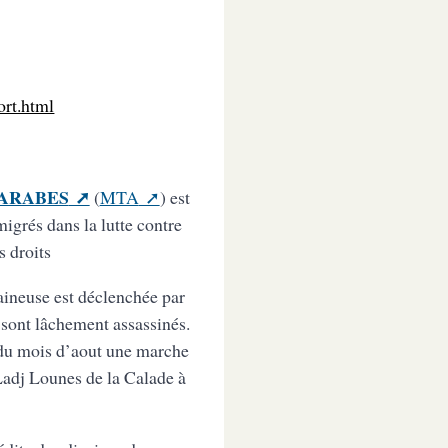
ort.html
ARABES
(
MTA
) est
igrés dans la lutte contre
s droits
aineuse est déclenchée par
 sont lâchement assassinés.
 du mois d’aout une marche
Ladj Lounes de la Calade à