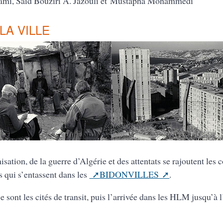
zami, Saïd Bouziri A. Jazouli et Mustapha Mohammedi
LA VILLE
sation, de la guerre d’Algérie et des attentats se rajoutent les 
s qui s’entassent dans les
BIDONVILLES
.
e sont les cités de transit, puis l’arrivée dans les HLM jusqu’à 