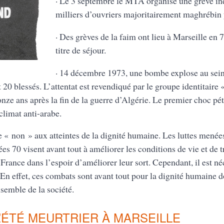
· Le 3 septembre le MTA organise une grève iné
milliers d’ouvriers majoritairement maghrébin y
· Des grèves de la faim ont lieu à Marseille en 
titre de séjour.
· 14 décembre 1973, une bombe explose au sein
t 20 blessés. L’attentat est revendiqué par le groupe identitaire
ze ans après la fin de la guerre d’Algérie. Le premier choc pétr
limat anti-arabe.
re « non » aux atteintes de la dignité humaine. Les luttes menées
s 70 visent avant tout à améliorer les conditions de vie et de t
 France dans l’espoir d’améliorer leur sort. Cependant, il est né
 En effet, ces combats sont avant tout pour la dignité humaine 
semble de la société.
 L’ÉTÉ MEURTRIER À MARSEILLE